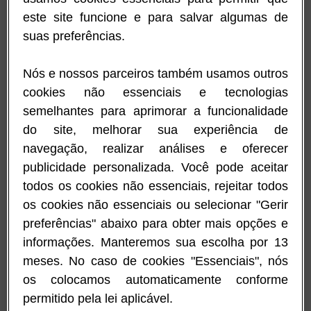
para cada etapa de desenvolvimento . A introdução de alimentos
este site funcione e para salvar algumas de
sólidos deverá ser iniciada por volta dos 6 meses e após os 12
meses deve ser desencorajado o uso do biberão. Só deverá
suas preferências.
utilizar o biberão para dar o leite e água fervida que tenha sido
previamente arrefecida. Enfamil AR e Enfamil Confort devem ser
utilizados sob supervisão médica.
Nós e nossos parceiros também usamos outros
Aceitar?
cookies não essenciais e tecnologias
semelhantes para aprimorar a funcionalidade
do site, melhorar sua experiência de
navegação, realizar análises e oferecer
publicidade personalizada. Você pode aceitar
Recorde-se que a resolução de problemas e o
todos os cookies não essenciais, rejeitar todos
aumento da capacidade de gatinhar são etapas
os cookies não essenciais ou selecionar "Gerir
importantes do seu bébé de sete meses.
preferências" abaixo para obter mais opções e
Descubra o que mais é capaz de fazer.
informações. Manteremos sua escolha por 13
meses. No caso de cookies "Essenciais", nós
Desenvolvimento cognitivo e motor
os colocamos automaticamente conforme
O seu bébé provavelmente
está a preparar-se para gatinhar
,
permitido pela lei aplicável.
demonstrando e mantendo a posição de gatas, tendo